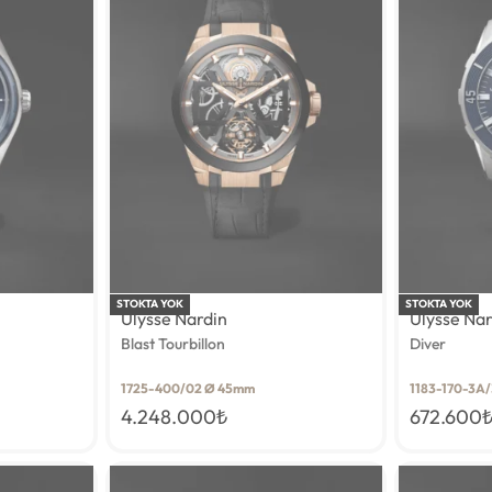
STOKTA YOK
STOKTA YOK
Ulysse Nardin
Ulysse Na
Blast Tourbillon
Diver
1725-400/02 Ø 45mm
1183-170-3A
4.248.000
₺
672.600