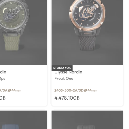
STOKTA YOK
rdin
Ulysse Nardin
Ops
Freak One
A/3A Ø 44mm
2405-500-2A/3D Ø 44mm
00
₺
4.478.100
₺