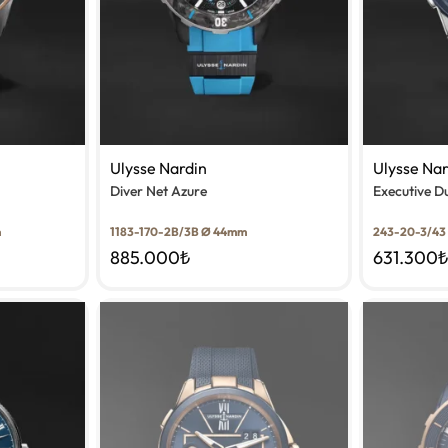
Ulysse Nardin
Ulysse Na
Diver Net Azure
Executive D
m
1183-170-2B/3B Ø 44mm
243-20-3/43
885.000
₺
631.300