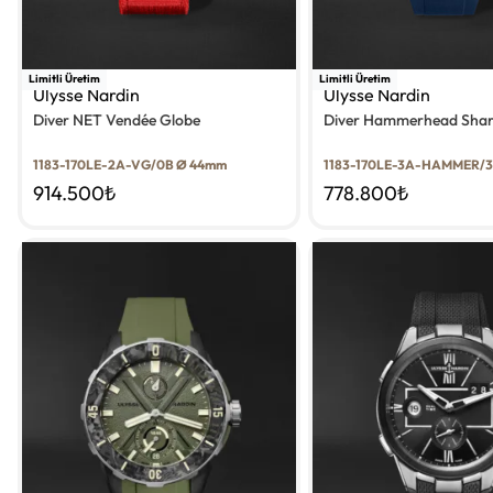
Limitli Üretim
Limitli Üretim
Ulysse Nardin
Ulysse Nardin
Diver NET Vendée Globe
Diver Hammerhead Sha
1183-170LE-2A-VG/0B Ø 44mm
1183-170LE-3A-HAMMER/
914.500
₺
778.800
₺