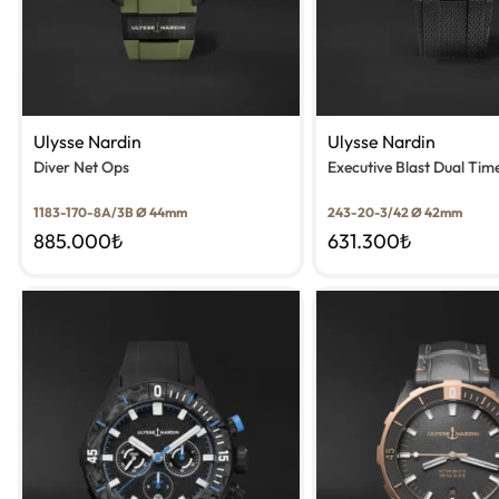
Ulysse Nardin
Ulysse Nardin
Diver Net Ops
Executive Blast Dual Tim
1183-170-8A/3B Ø 44mm
243-20-3/42 Ø 42mm
885.000
₺
631.300
₺