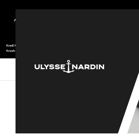
TARİHÇE
SAATOLOG
Kredi Kartı ile 12 aya varan taksitli alışveriş imkanı. Üstelik ilk 6 taksite %0 komisyon
fırsatı.
SAAT
SAAT AKSESUARLARI
TAKI V