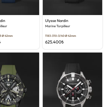
rdin
Ulysse Nardin
lleur
Marine Torpilleur
43 Ø 42mm
1183-310-3/40 Ø 42mm
₺
625.400
₺