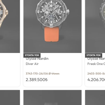
STOKTA YOK
STOKTA YOK
Ulysse Nardin
Ulysse Na
Diver Air
Freak One 
3743-170-2A/0A Ø 44mm
2403-500-8
2.389.500
₺
4.206.7