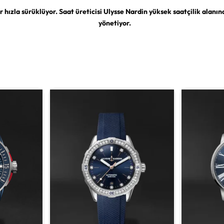
r hızla sürüklüyor. Saat üreticisi Ulysse Nardin yüksek saatçilik alanın
yönetiyor.