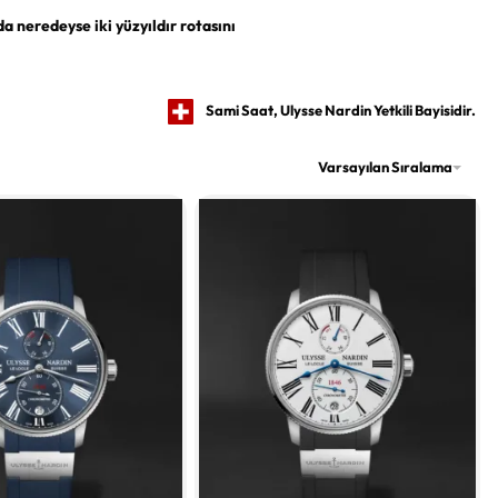
da neredeyse iki yüzyıldır rotasını
Sami Saat, Ulysse Nardin Yetkili Bayisidir.
Varsayılan Sıralama