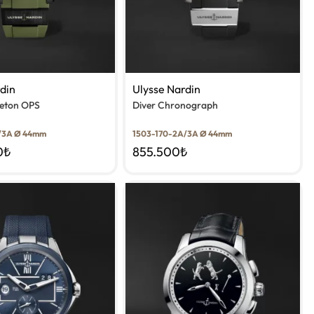
rdin
Ulysse Nardin
leton OPS
Diver Chronograph
/3A Ø 44mm
1503-170-2A/3A Ø 44mm
0
₺
855.500
₺