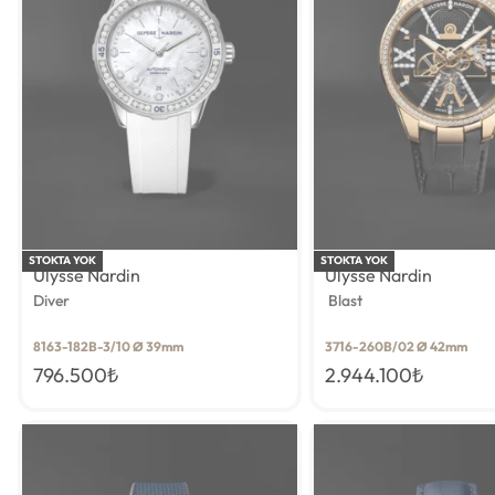
STOKTA YOK
STOKTA YOK
Ulysse Nardin
Ulysse Nardin
Diver
Blast
8163-182B-3/10 Ø 39mm
3716-260B/02 Ø 42mm
796.500
₺
2.944.100
₺