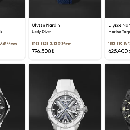
Ulysse Nardin
Ulysse Na
rk
Lady Diver
Marine Torpi
3A Ø 44mm
8163-182B-3/13 Ø 39mm
1183-310-3/
796.500
₺
625.400