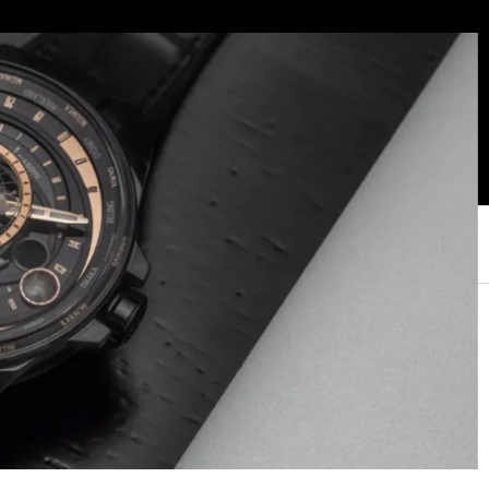
KURUMSAL SATIŞ
MAĞAZALARIMIZ
FAVORİLERİM
HESABIM
0
MARKALAR