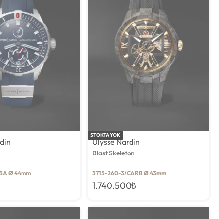
STOKTA YOK
rdin
Ulysse Nardin
Blast Skeleton
/3A Ø 44mm
3715-260-3/CARB Ø 43mm
₺
1.740.500
₺