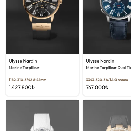
Ulysse Nardin
Ulysse Nardin
Marine Torpilleur
Marine Torpilleur Dual T
1182-310-3/42 Ø 42mm
3343-320-3A/1A Ø 44mm
1.427.800
₺
767.000
₺