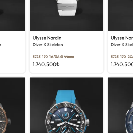
Ulysse Nardin
Ulysse Na
e
Diver X Skeleton
Diver X Ske
3723-170-1A/3A Ø 44mm
3723-170-2C
1.740.500
₺
1.740.50