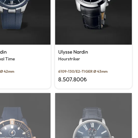
rdin
Ulysse Nardin
ual Time
Hourstriker
 Ø 42mm
6109-130/E2-TIGER Ø 43mm
₺
8.507.800
₺