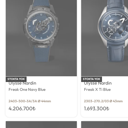
STOKTA YOK
STOKTA YOK
Ulysse Nardin
Ulysse Nardin
Freak One Navy Blue
Freak X Ti Blue
2403-500-3A/3A Ø 44mm
2303-270.2/03 Ø 43mm
4.206.700
₺
1.693.300
₺