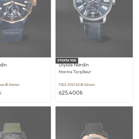
STOKTA YOK
rdin
Ulysse Nardin
Marine Torpilleur
Blue Ø 44mm
1183-310/43 Ø 42mm
₺
625.400
₺