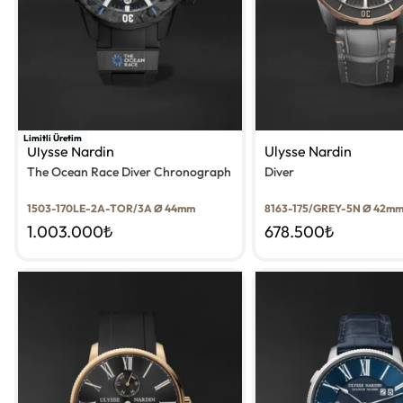
Limitli Üretim
Ulysse Nardin
Ulysse Nardin
The Ocean Race Diver Chronograph
Diver
1503-170LE-2A-TOR/3A Ø 44mm
8163-175/GREY-5N Ø 42m
1.003.000
₺
678.500
₺