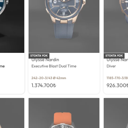
STOKTA YOK
STOKTA YOK
Ulysse Nardin
Ulysse Na
ime
Executive Blast Dual Time
Diver
242-20-3/43 Ø 42mm
1185-170-3/
1.374.700
₺
926.300