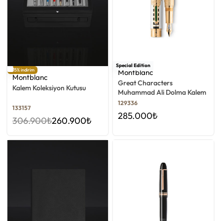
Special Edition
-15% indirim
Montblanc
Montblanc
Great Characters
Kalem Koleksiyon Kutusu
Muhammad Ali Dolma Kalem
129336
133157
285.000
₺
306.900
₺
260.900
₺