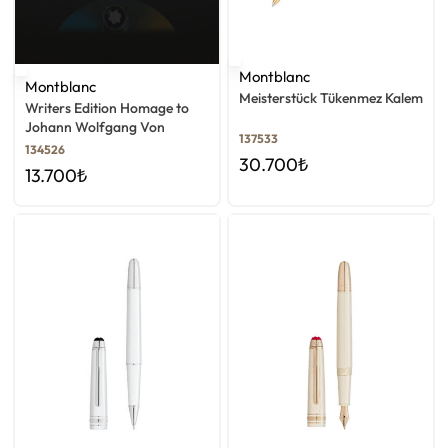
Montblanc
Montblanc
Meisterstück Tükenmez Kalem
Writers Edition Homage to
Johann Wolfgang Von
137533
Goethe Mürekkep Seti
134526
30.700
₺
13.700
₺