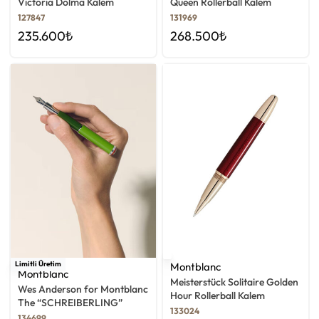
Victoria Dolma Kalem
Queen Rollerball Kalem
127847
131969
235.600
₺
268.500
₺
Limitli Üretim
Montblanc
Montblanc
Meisterstück Solitaire Golden
Wes Anderson for Montblanc
Hour Rollerball Kalem
The “SCHREIBERLING”
133024
Dolma Kalem
134699