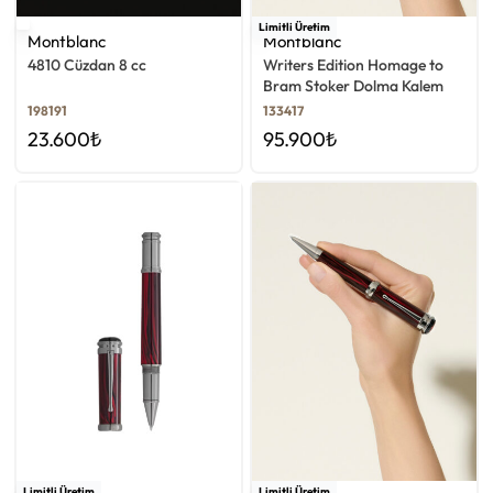
Limitli Üretim
Montblanc
Montblanc
4810 Cüzdan 8 cc
Writers Edition Homage to
Bram Stoker Dolma Kalem
198191
133417
23.600
₺
95.900
₺
Limitli Üretim
Limitli Üretim