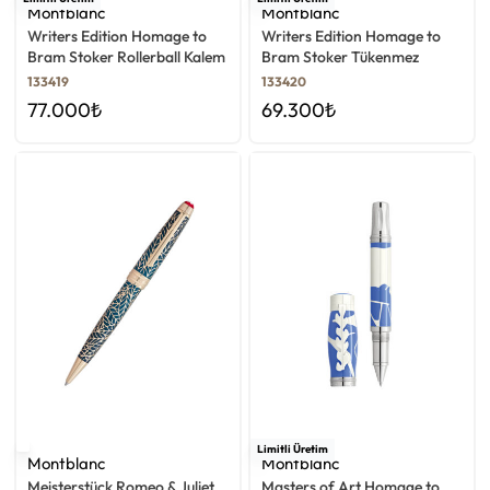
Montblanc
Montblanc
Writers Edition Homage to
Writers Edition Homage to
Bram Stoker Rollerball Kalem
Bram Stoker Tükenmez
Kalem
133419
133420
77.000
₺
69.300
₺
Limitli Üretim
Montblanc
Montblanc
Meisterstück Romeo & Juliet
Masters of Art Homage to