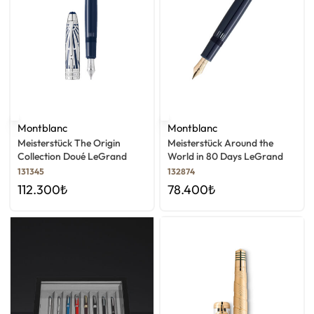
Montblanc
Montblanc
Meisterstück The Origin
Meisterstück Around the
Collection Doué LeGrand
World in 80 Days LeGrand
Dolma Kalem
Dolma Kalem
131345
132874
112.300
₺
78.400
₺