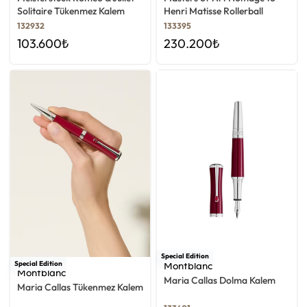
Solitaire Tükenmez Kalem
Henri Matisse Rollerball
Kalem
132932
133395
103.600
₺
230.200
₺
Special Edition
Special Edition
Montblanc
Montblanc
Maria Callas Dolma Kalem
Maria Callas Tükenmez Kalem