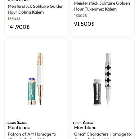
Meisterstück Solitaire Golden
Meisterstück Solitaire Golden
Hour Tükenmez Kalem
Hour Dolma Kalem
133025
133036
91.500
₺
141.900
₺
Limitli Üretim
Limitli Üretim
Montblanc
Montblanc
Patron of Art Homage to
Great Characters Homage to