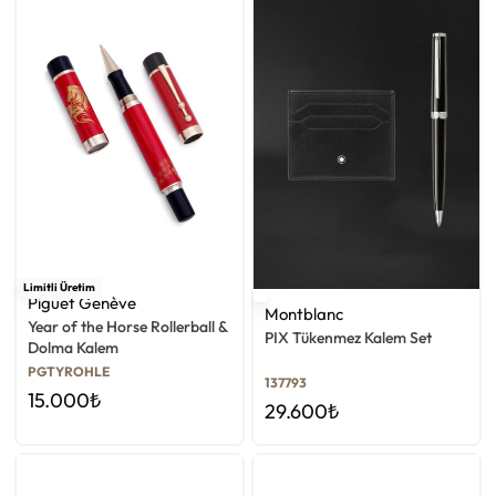
Limitli Üretim
Piguet Genève
Montblanc
Year of the Horse Rollerball &
PIX Tükenmez Kalem Set
Dolma Kalem
PGTYROHLE
137793
15.000
₺
29.600
₺