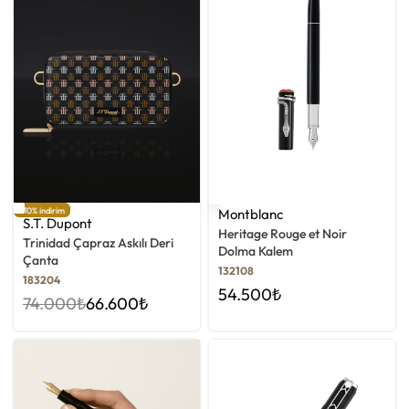
-10% indirim
Montblanc
S.T. Dupont
Heritage Rouge et Noir
Trinidad Çapraz Askılı Deri
Dolma Kalem
Çanta
132108
183204
54.500
₺
74.000
₺
66.600
₺