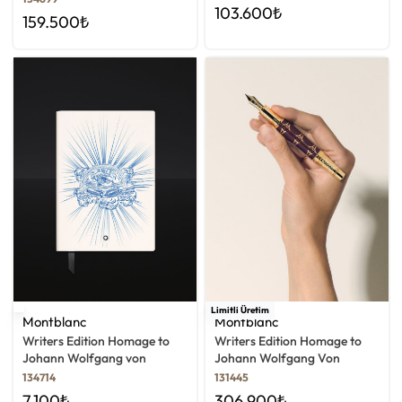
103.600
₺
159.500
₺
Limitli Üretim
Montblanc
Montblanc
Writers Edition Homage to
Writers Edition Homage to
Johann Wolfgang von
Johann Wolfgang Von
Goethe Çizgili Not Defteri
Goethe Dolma Kalem
134714
131445
7.100
₺
306.900
₺