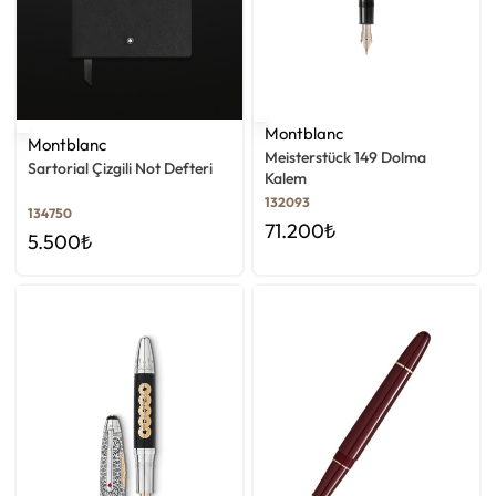
Montblanc
Montblanc
Meisterstück 149 Dolma
Sartorial Çizgili Not Defteri
Kalem
132093
134750
71.200
₺
5.500
₺