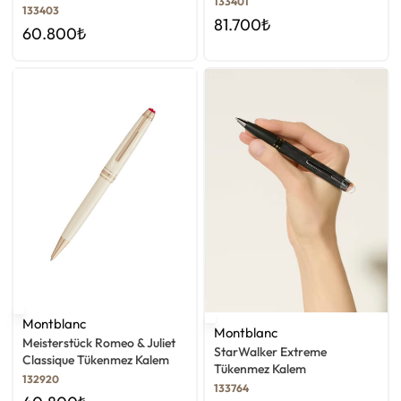
133401
133403
81.700
₺
60.800
₺
Montblanc
Montblanc
Meisterstück Romeo & Juliet
StarWalker Extreme
Classique Tükenmez Kalem
Tükenmez Kalem
132920
133764