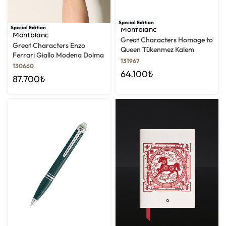
Special Edition
Special Edition
Montblanc
Montblanc
Great Characters Homage to
Great Characters Enzo
Queen Tükenmez Kalem
Ferrari Giallo Modena Dolma
131967
Kalem
130660
64.100
₺
87.700
₺