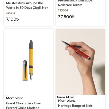
Meisterstück Classique
Meisterstück Around the
Rollerball Kalem
World in 80 Days Çizgili Not
133007
Defteri
134713
37.800
₺
7.100
₺
Special Edition
Montblanc
Montblanc
Great Characters Enzo
Heritage Rouge et Noir
Ferrari Giallo Modena