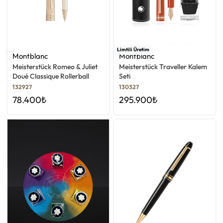
Limtili Üretim
Montblanc
Montblanc
Meisterstück Romeo & Juliet
Meisterstück Traveller Kalem
Doué Classique Rollerball
Seti
Kalem
132927
130327
78.400
₺
295.900
₺