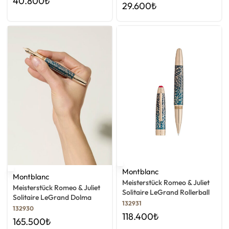
40.800
₺
29.600
₺
Montblanc
Montblanc
Meisterstück Romeo & Juliet
Meisterstück Romeo & Juliet
Solitaire LeGrand Rollerball
Solitaire LeGrand Dolma
Kalem
132931
Kalem
132930
118.400
₺
165.500
₺