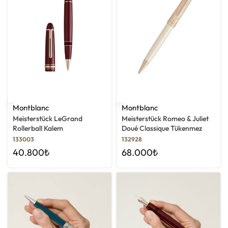
Montblanc
Montblanc
Meisterstück LeGrand
Meisterstück Romeo & Juliet
Rollerball Kalem
Doué Classique Tükenmez
Kalem
133003
132928
40.800
₺
68.000
₺