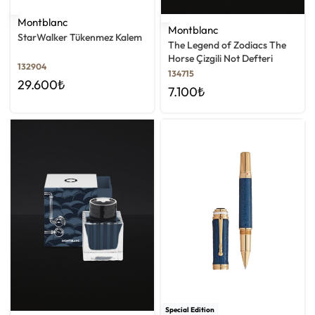
Montblanc
Montblanc
StarWalker Tükenmez Kalem
The Legend of Zodiacs The
Horse Çizgili Not Defteri
132904
134715
29.600
₺
7.100
₺
Special Edition