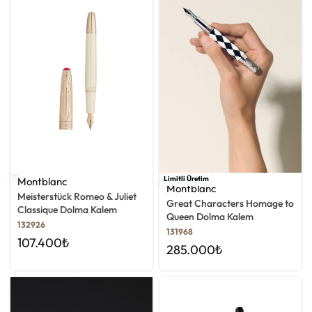
Limitli Üretim
Montblanc
Montblanc
Meisterstück Romeo & Juliet
Great Characters Homage to
Classique Dolma Kalem
Queen Dolma Kalem
132926
131968
107.400
₺
285.000
₺