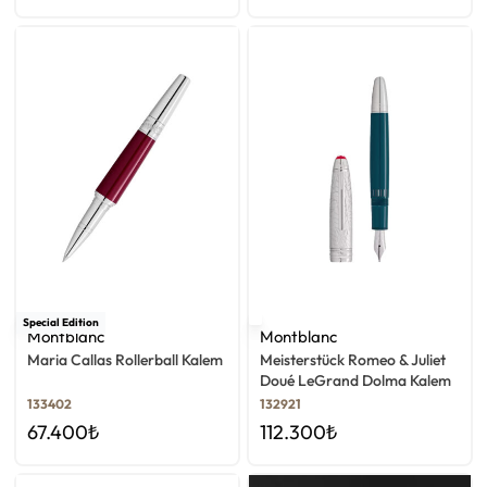
Special Edition
Montblanc
Montblanc
Maria Callas Rollerball Kalem
Meisterstück Romeo & Juliet
Doué LeGrand Dolma Kalem
133402
132921
67.400
₺
112.300
₺