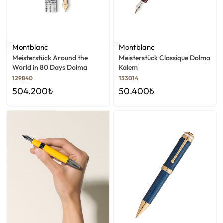
Montblanc
Montblanc
Meisterstück Around the
Meisterstück Classique Dolma
World in 80 Days Dolma
Kalem
Kalem
129840
133014
504.200
₺
50.400
₺