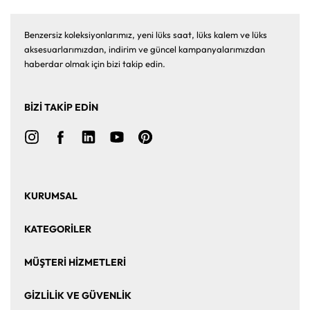
Benzersiz koleksiyonlarımız, yeni lüks saat, lüks kalem ve lüks
aksesuarlarımızdan, indirim ve güncel kampanyalarımızdan
haberdar olmak için bizi takip edin.
BİZİ TAKİP EDİN
KURUMSAL
Ana Sayfa
Hakkımızda
KATEGORİLER
Bize Ulaşın
Kurumsal Satış
Saat
Saat Aksesuarları
MÜŞTERİ HİZMETLERİ
Takı ve Mücevher
Puro Aksesuarları
Mesafeli Satış Sözleşmesi
Üyelik Sözleşmesi
GİZLİLİK VE GÜVENLİK
Kalem ve Aksesuar
Markalar
Sıkça Sorulan Sorular
İade ve Değişim