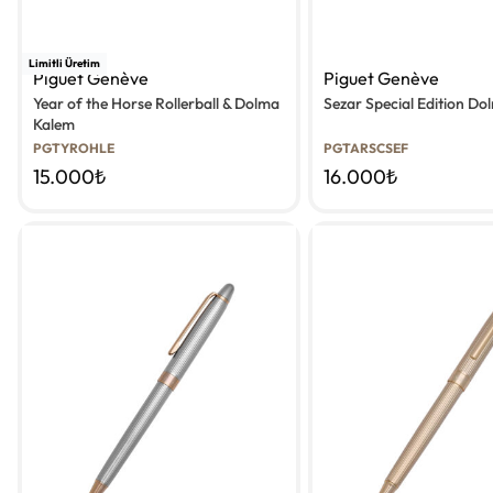
Limitli Üretim
Piguet Genève
Piguet Genève
Year of the Horse Rollerball & Dolma
Sezar Special Edition D
Kalem
PGTYROHLE
PGTARSCSEF
15.000
₺
16.000
₺