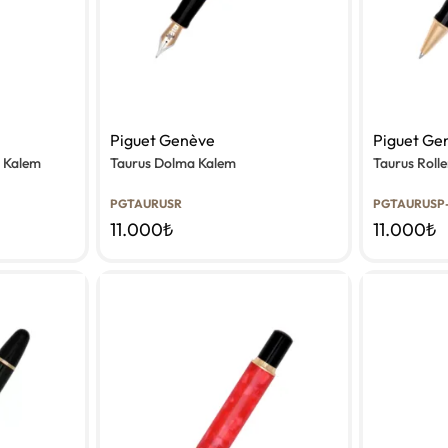
Piguet Genève
Piguet Ge
l Kalem
Taurus Dolma Kalem
Taurus Rolle
PGTAURUSR
PGTAURUSP
11.000
₺
11.000
₺