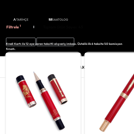
TARİHÇE
SAATOLOG
Filtrele
Toplam Ürün Sayısı:
43
PIGUET GENÈVE
SEÇILENLERI TEMIZLE
Kredi Kartı ile 12 aya varan taksitli alışveriş imkanı. Üstelik ilk 6 taksite %0 komisyon
fırsatı.
SAAT
SAAT AKSESUARLARI
TAKI V