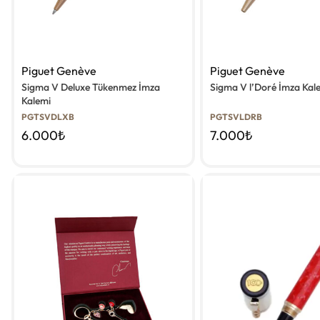
Piguet Genève
Piguet Genève
Sigma V Deluxe Tükenmez İmza
Sigma V l’Doré İmza Kal
Kalemi
PGTSVDLXB
PGTSVLDRB
6.000
₺
7.000
₺