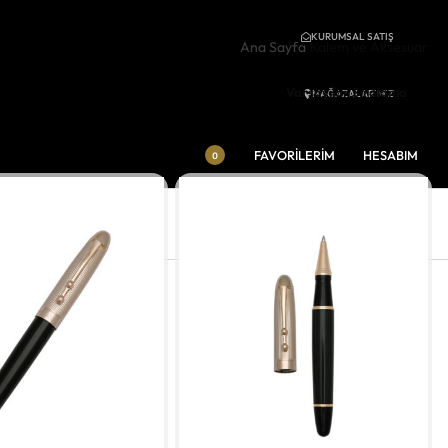
KURUMSAL SATIŞ
Ana Sayfa
›
Kalem ve Aksesuar
Varsayılan Sıralama
MAĞAZALARIMIZ
FAVORİLERİM
HESABIM
0
MARKALAR