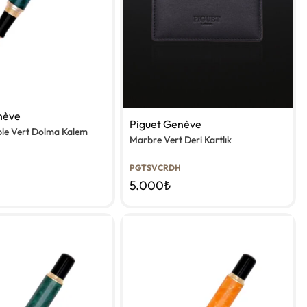
nève
Piguet Genève
le Vert Dolma Kalem
Marbre Vert Deri Kartlık
PGTSVCRDH
5.000
₺