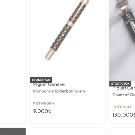
STOKTA YOK
Piguet Genève
Limitli Üretim
STOKTA YOK
Piguet Ge
Monogram Rollerball Kalem
Count of Ge
PGTMNGRM
PGTCOGLE
9.000
₺
130.000