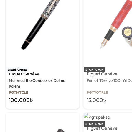
Limitli Üretim
Limitli Üretim
STOKTA YOK
Piguet Genève
Piguet Genève
Pen of Türkiye 100. Yıl 
Mehmed the Conqueror Dolma
Kalem
PGTYOTRLE
PGTMTCLE
13.000
₺
100.000
₺
Al Ardah
STOKTA YOK
Piguet Genève