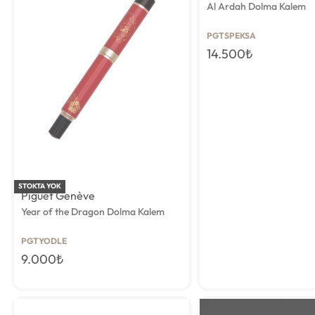
Al Ardah Dolma Kalem
PGTSPEKSA
14.500
₺
Limitli Üretim
STOKTA YOK
Piguet Genève
Year of the Dragon Dolma Kalem
PGTYODLE
9.000
₺