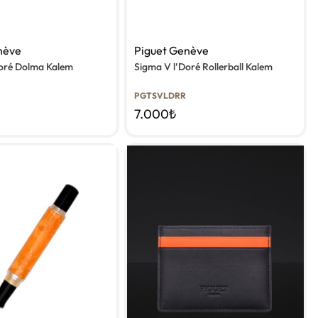
nève
Piguet Genève
Doré Dolma Kalem
Sigma V l’Doré Rollerball Kalem
PGTSVLDRR
7.000
₺