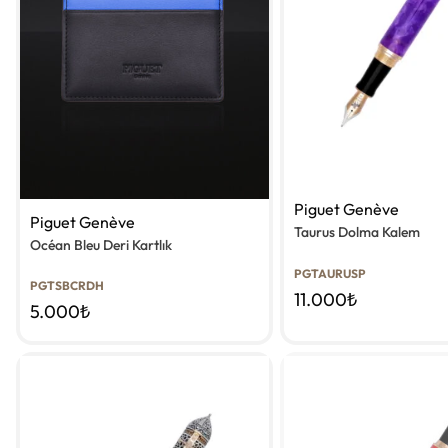
Piguet Genève
Piguet Genève
Taurus Dolma Kalem
Océan Bleu Deri Kartlık
PGTAURUSP
PGTSBCRDH
11.000
₺
5.000
₺