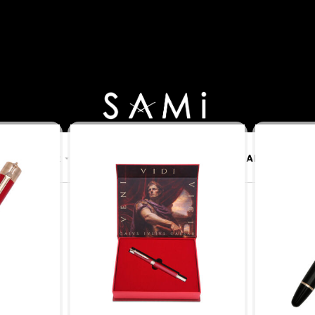
E MÜCEVHER
PURO AKSESUARLARI
KALEM VE AKSESUAR