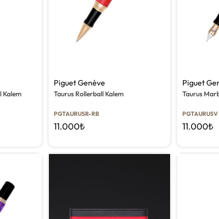
Piguet Genève
Piguet Ge
l Kalem
Taurus Rollerball Kalem
Taurus Marb
PGTAURUSR-RB
PGTAURUSV
11.000
₺
11.000
₺