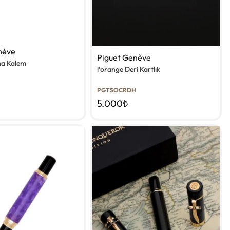
nève
Piguet Genève
ma Kalem
l’orange Deri Kartlık
PGTSOCRDH
5.000
₺