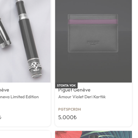
STOKTA YOK
nève
Piguet Genève
neva Limited Edition
Amour Violet Deri Kartlık
PGTSPCRDH
₺
5.000
₺