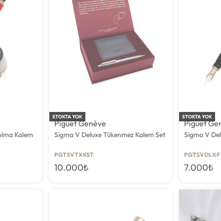
STOKTA YOK
STOKTA YOK
Piguet Genève
Piguet Ge
Dolma Kalem
Sigma V Deluxe Tükenmez Kalem Set
Sigma V De
PGTSVTXKST
PGTSVDLXF
10.000
₺
7.000
₺