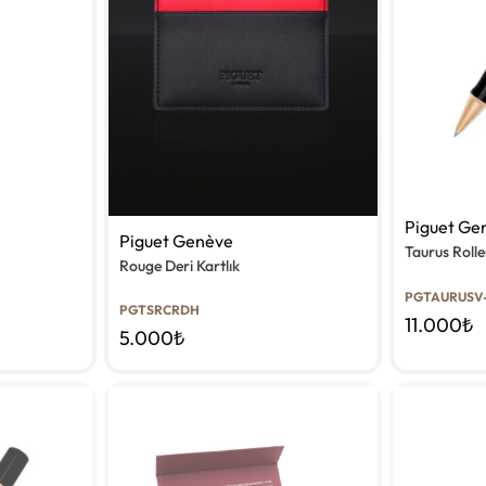
Piguet Ge
Piguet Genève
Taurus Rolle
Rouge Deri Kartlık
PGTAURUSV
PGTSRCRDH
11.000
₺
5.000
₺