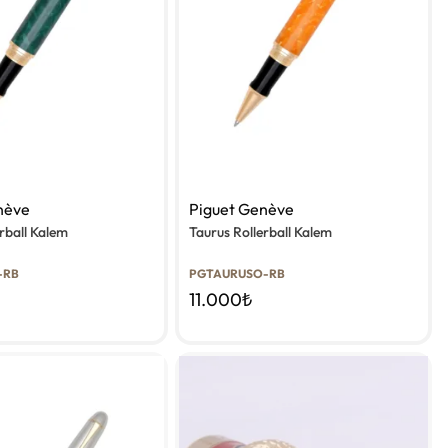
nève
Piguet Genève
rball Kalem
Taurus Rollerball Kalem
-RB
PGTAURUSO-RB
11.000
₺