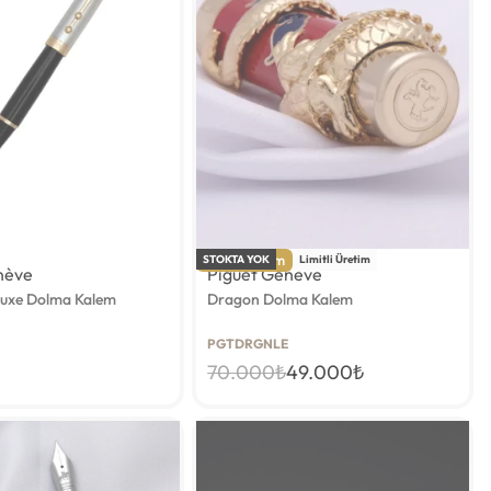
-30% indirim
STOKTA YOK
Limitli Üretim
nève
Piguet Genève
luxe Dolma Kalem
Dragon Dolma Kalem
PGTDRGNLE
70.000
₺
49.000
₺