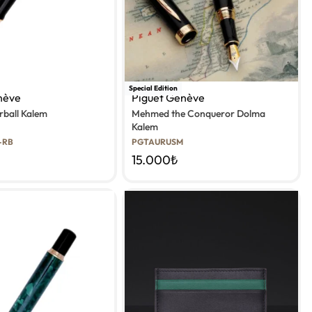
Special Edition
nève
Piguet Genève
rball Kalem
Mehmed the Conqueror Dolma
Kalem
-RB
PGTAURUSM
15.000
₺