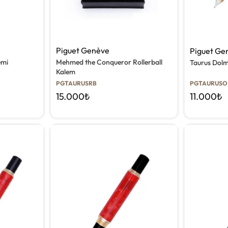
Piguet Genève
Piguet Ge
emi
Mehmed the Conqueror Rollerball
Taurus Dol
Kalem
PGTAURUSRB
PGTAURUSO
15.000
₺
11.000
₺