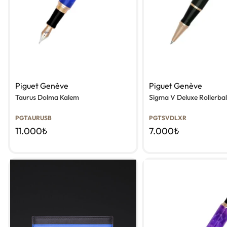
Piguet Genève
Piguet Genève
Taurus Dolma Kalem
Sigma V Deluxe Rollerbal
PGTAURUSB
PGTSVDLXR
11.000
₺
7.000
₺