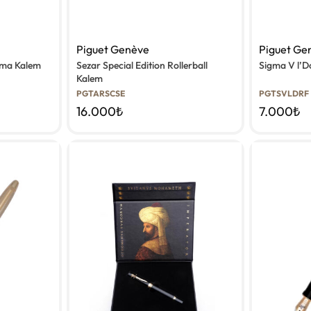
Piguet Genève
Piguet Ge
olma Kalem
Sezar Special Edition Rollerball
Sigma V l’
Kalem
PGTARSCSE
PGTSVLDRF
16.000
₺
7.000
₺