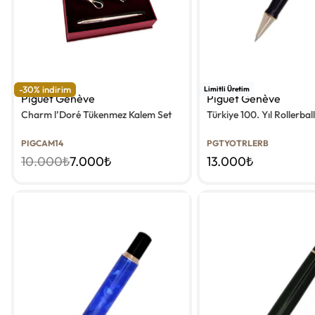
-30% indirim
Limitli Üretim
Piguet Genève
Piguet Genève
Charm l’Doré Tükenmez Kalem Set
Türkiye 100. Yıl Rollerbal
PIGCAM14
PGTYOTRLERB
10.000
₺
7.000
₺
13.000
₺