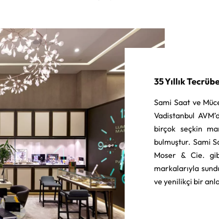
35 Yıllık Tecrüb
Sami Saat ve Müce
Vadistanbul AVM’d
birçok seçkin ma
bulmuştur. Sami S
Moser & Cie. gib
markalarıyla sund
ve yenilikçi bir an