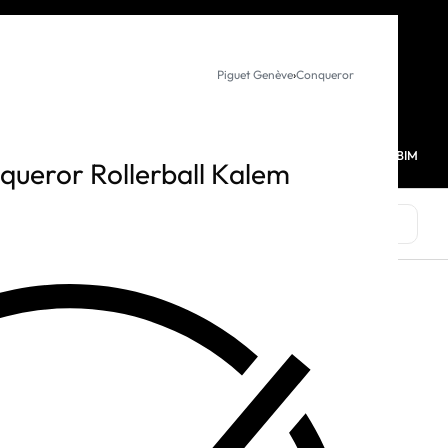
KURUMSAL SATIŞ
Piguet Genève
›
Conqueror
MAĞAZALARIMIZ
FAVORİLERİM
HESABIM
0
ueror Rollerball Kalem
MARKALAR