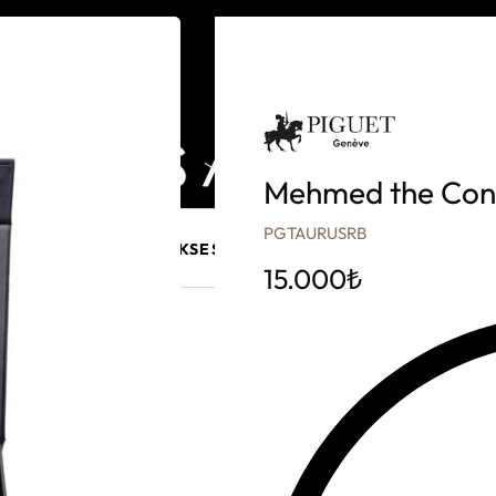
Mehmed the Conq
PGTAURUSRB
E MÜCEVHER
PURO AKSESUARLARI
KALEM VE AKSESUAR
15.000
₺