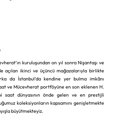
e
vherat’ın kuruluşundan on yıl sonra Nişantaşı ve
e açılan ikinci ve üçüncü mağazalarıyla birlikte
rka da İstanbul’da kendine yer bulma imkânı
aat ve Mücevherat portföyüne en son eklenen H.
i saat dünyasının önde gelen ve en prestijli
uğumuz koleksiyonların kapsamını genişletmekte
layışla büyütmekteyiz.