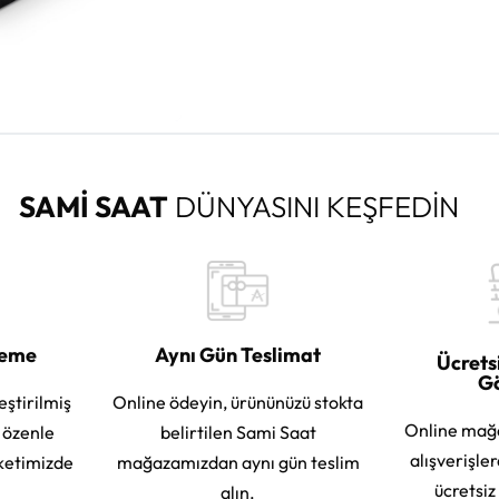
SAMİ SAAT
DÜNYASINI KEŞFEDİN
leme
Aynı Gün Teslimat
Ücrets
G
eştirilmiş
Online ödeyin, ürününüzü stokta
Online mağ
e özenle
belirtilen Sami Saat
alışverişle
ketimizde
mağazamızdan aynı gün teslim
ücretsiz
alın.