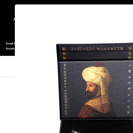
TARİHÇE
SAATOLOG
Kredi Kartı ile 12 aya varan taksitli alışveriş imkanı. Üstelik ilk 6 taksite %0 komisyon
fırsatı.
SAAT
SAAT AKSESUARLARI
TAKI V