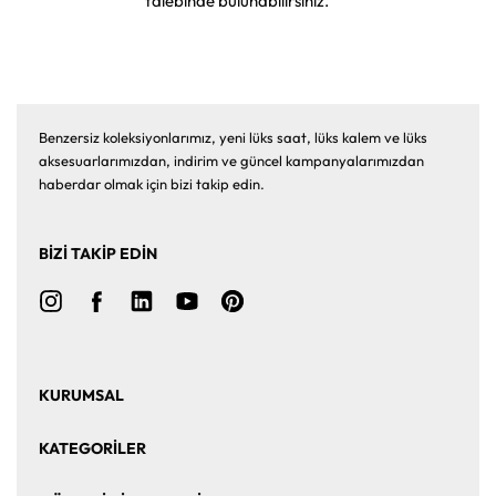
talebinde bulunabilirsiniz.
Benzersiz koleksiyonlarımız, yeni lüks saat, lüks kalem ve lüks
aksesuarlarımızdan, indirim ve güncel kampanyalarımızdan
haberdar olmak için bizi takip edin.
BİZİ TAKİP EDİN
KURUMSAL
Ana Sayfa
Hakkımızda
KATEGORİLER
Bize Ulaşın
Kurumsal Satış
Saat
Saat Aksesuarları