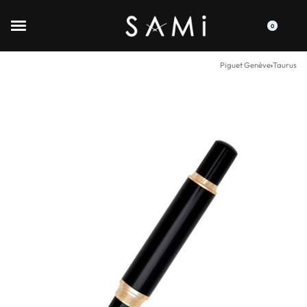
0
Piguet Genève
›
Taurus