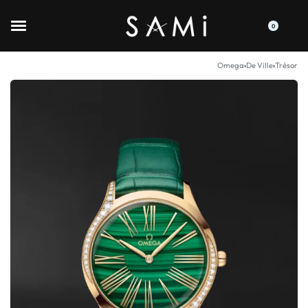
0
Omega
›
De Ville
›
Trésor