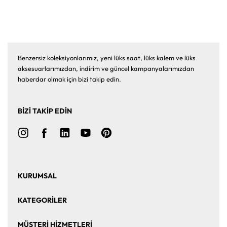
Benzersiz koleksiyonlarımız, yeni lüks saat, lüks kalem ve lüks
aksesuarlarımızdan, indirim ve güncel kampanyalarımızdan
haberdar olmak için bizi takip edin.
BİZİ TAKİP EDİN
KURUMSAL
Ana Sayfa
Hakkımızda
KATEGORİLER
Bize Ulaşın
Kurumsal Satış
Saat
Saat Aksesuarları
MÜŞTERİ HİZMETLERİ