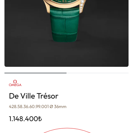
De Ville Trésor
428.58.36.60.99.001 Ø 36mm
1.148.400
₺