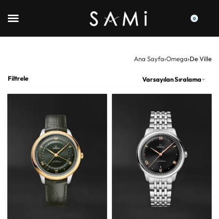
0
Ana Sayfa
›
Omega
›
De Ville
Filtrele
Varsayılan Sıralama