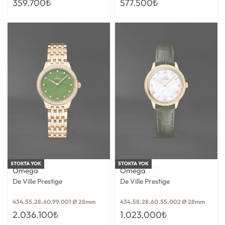
359.700
₺
577.500
₺
STOKTA YOK
STOKTA YOK
Omega
Omega
De Ville Prestige
De Ville Prestige
434.55.28.60.99.001 Ø 28mm
434.58.28.60.55.002 Ø 28mm
2.036.100
₺
1.023.000
₺