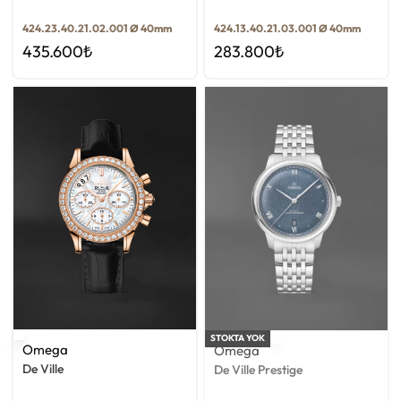
424.23.40.21.02.001 Ø 40mm
424.13.40.21.03.001 Ø 40mm
435.600
₺
283.800
₺
STOKTA YOK
Omega
Omega
De Ville
De Ville Prestige