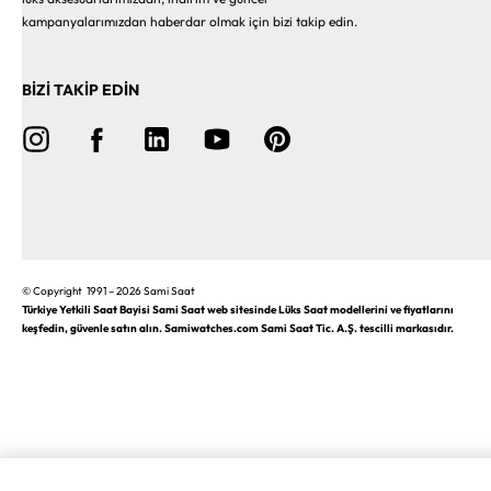
kampanyalarımızdan haberdar olmak için bizi takip edin.
BİZİ TAKİP EDİN
© Copyright 1991 – 2026 Sami Saat
Türkiye Yetkili Saat Bayisi Sami Saat web sitesinde Lüks Saat modellerini ve fiyatlarını
keşfedin, güvenle satın alın. Samiwatches.com Sami Saat Tic. A.Ş. tescilli markasıdır.