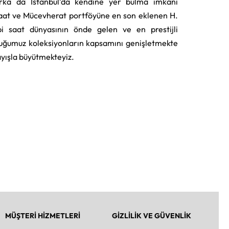
rka da İstanbul’da kendine yer bulma imkânı
aat ve Mücevherat portföyüne en son eklenen H.
i saat dünyasının önde gelen ve en prestijli
uğumuz koleksiyonların kapsamını genişletmekte
layışla büyütmekteyiz.
MÜŞTERİ HİZMETLERİ
GİZLİLİK VE GÜVENLİK