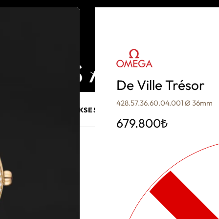
De Ville Trésor
428.57.36.60.04.001 Ø 36mm
E MÜCEVHER
PURO AKSESUARLARI
KALEM VE AKSESUAR
679.800
₺