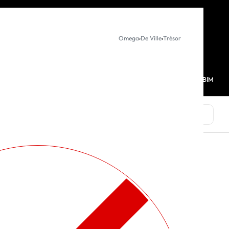
KURUMSAL SATIŞ
Omega
›
De Ville
›
Trésor
MAĞAZALARIMIZ
FAVORİLERİM
HESABIM
0
MARKALAR