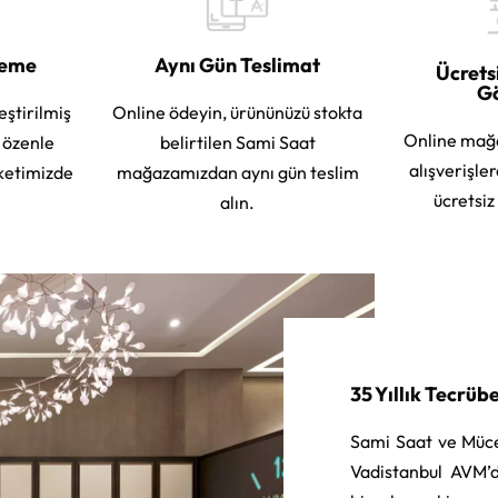
leme
Aynı Gün Teslimat
Ücrets
G
eştirilmiş
Online ödeyin, ürününüzü stokta
Online mağ
e özenle
belirtilen Sami Saat
alışverişle
ketimizde
mağazamızdan aynı gün teslim
ücretsiz
alın.
35 Yıllık Tecrüb
Sami Saat ve Müce
Vadistanbul AVM’d