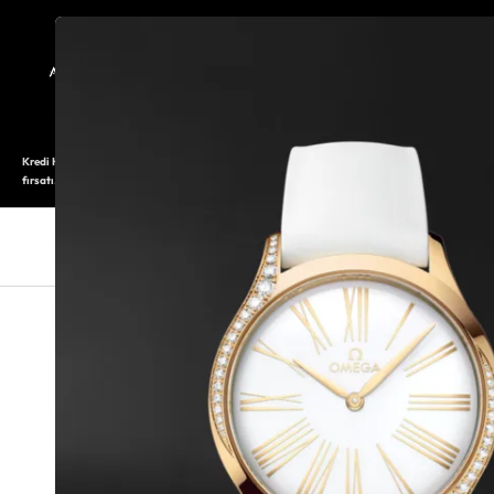
TARİHÇE
SAATOLOG
Kredi Kartı ile 12 aya varan taksitli alışveriş imkanı. Üstelik ilk 6 taksite %0 komisyon
fırsatı.
SAAT
SAAT AKSESUARLARI
TAKI V