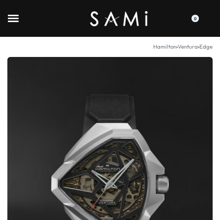
0
Hamilton
›
Ventura
›
Edge