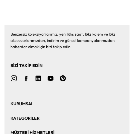
Benzersiz koleksiyonlarımız, yeni lüks saat, lüks kalem ve lüks
aksesuarlarımızdan, indirim ve güncel kampanyalarımızdan
haberdar olmak için bizi takip edin.
BİZİ TAKİP EDİN
KURUMSAL
Ana Sayfa
Hakkımızda
KATEGORİLER
Bize Ulaşın
Kurumsal Satış
Saat
Saat Aksesuarları
MÜŞTERİ HİZMETLERİ