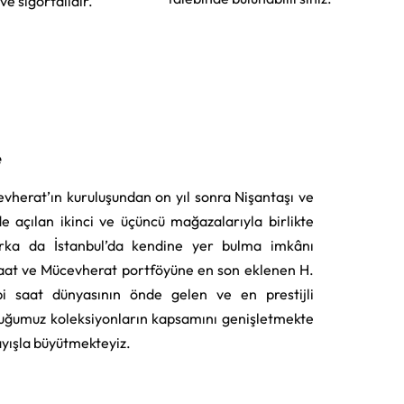
 ve sigortalıdır.
e
vherat’ın kuruluşundan on yıl sonra Nişantaşı ve
e açılan ikinci ve üçüncü mağazalarıyla birlikte
rka da İstanbul’da kendine yer bulma imkânı
aat ve Mücevherat portföyüne en son eklenen H.
i saat dünyasının önde gelen ve en prestijli
uğumuz koleksiyonların kapsamını genişletmekte
layışla büyütmekteyiz.