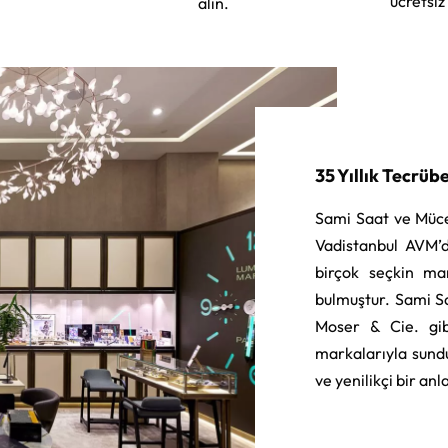
ücretsiz
alın.
35 Yıllık Tecrüb
Sami Saat ve Müce
Vadistanbul AVM’d
birçok seçkin ma
bulmuştur. Sami S
Moser & Cie. gib
markalarıyla sund
ve yenilikçi bir an