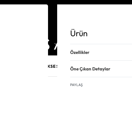
Ürün
Özellikler
E MÜCEVHER
PURO AKSESUARLARI
KALEM VE AKSESUAR
Öne Çıkan Detaylar
PAYLAŞ