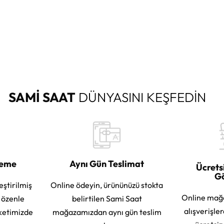
SAMİ SAAT
DÜNYASINI KEŞFEDİN
leme
Aynı Gün Teslimat
Ücrets
G
eştirilmiş
Online ödeyin, ürününüzü stokta
Online mağ
e özenle
belirtilen Sami Saat
alışverişle
ketimizde
mağazamızdan aynı gün teslim