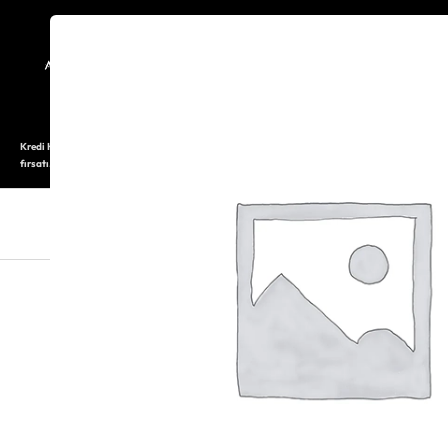
TARİHÇE
SAATOLOG
Kredi Kartı ile 12 aya varan taksitli alışveriş imkanı. Üstelik ilk 6 taksite %0 komisyon
fırsatı.
SAAT
SAAT AKSESUARLARI
TAKI V