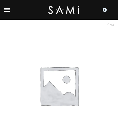
0
Ürün