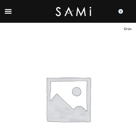
0
Ürün