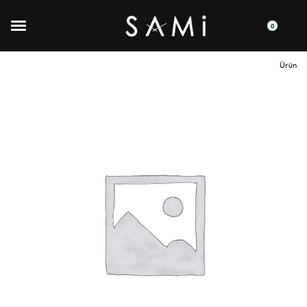
0
Ürün