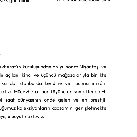
 ve sigortalıdır.
e
vherat’ın kuruluşundan on yıl sonra Nişantaşı ve
e açılan ikinci ve üçüncü mağazalarıyla birlikte
rka da İstanbul’da kendine yer bulma imkânı
aat ve Mücevherat portföyüne en son eklenen H.
i saat dünyasının önde gelen ve en prestijli
uğumuz koleksiyonların kapsamını genişletmekte
layışla büyütmekteyiz.