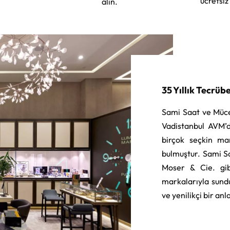
ücretsiz
alın.
35 Yıllık Tecrüb
Sami Saat ve Müce
Vadistanbul AVM’d
birçok seçkin ma
bulmuştur. Sami S
Moser & Cie. gib
markalarıyla sund
ve yenilikçi bir an