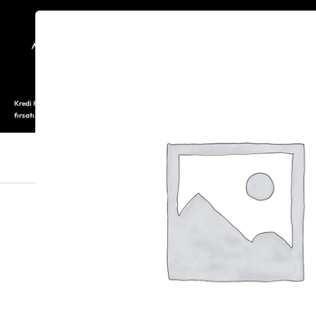
TARİHÇE
SAATOLOG
Kredi Kartı ile 12 aya varan taksitli alışveriş imkanı. Üstelik ilk 6 taksite %0 komisyon
fırsatı.
SAAT
SAAT AKSESUARLARI
TAKI V