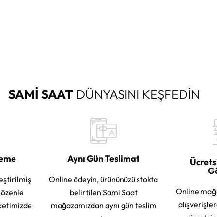
SAMİ SAAT
DÜNYASINI KEŞFEDİN
leme
Aynı Gün Teslimat
Ücrets
G
eştirilmiş
Online ödeyin, ürününüzü stokta
Online mağ
e özenle
belirtilen Sami Saat
alışverişle
ketimizde
mağazamızdan aynı gün teslim