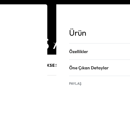
Ürün
Özellikler
E MÜCEVHER
PURO AKSESUARLARI
KALEM VE AKSESUAR
Öne Çıkan Detaylar
PAYLAŞ