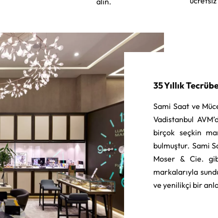
ücretsiz
alın.
35 Yıllık Tecrüb
Sami Saat ve Müce
Vadistanbul AVM’d
birçok seçkin ma
bulmuştur. Sami S
Moser & Cie. gib
markalarıyla sund
ve yenilikçi bir an