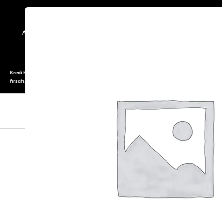
TARİHÇE
SAATOLOG
Kredi Kartı ile 12 aya varan taksitli alışveriş imkanı. Üstelik ilk 6 taksite %0 komisyon
fırsatı.
SAAT
SAAT AKSESUARLARI
TAKI V