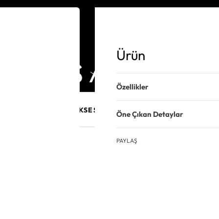
Ürün
Özellikler
E MÜCEVHER
PURO AKSESUARLARI
KALEM VE AKSESUAR
Öne Çıkan Detaylar
PAYLAŞ