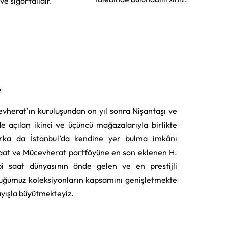
 ve sigortalıdır.
e
vherat’ın kuruluşundan on yıl sonra Nişantaşı ve
e açılan ikinci ve üçüncü mağazalarıyla birlikte
rka da İstanbul’da kendine yer bulma imkânı
aat ve Mücevherat portföyüne en son eklenen H.
i saat dünyasının önde gelen ve en prestijli
uğumuz koleksiyonların kapsamını genişletmekte
layışla büyütmekteyiz.