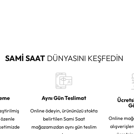
SAMİ SAAT
DÜNYASINI KEŞFEDİN
leme
Aynı Gün Teslimat
Ücrets
G
eştirilmiş
Online ödeyin, ürününüzü stokta
Online mağ
e özenle
belirtilen Sami Saat
alışverişle
ketimizde
mağazamızdan aynı gün teslim