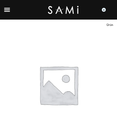
0
Ürün