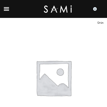
0
Ürün