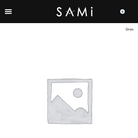
0
Ürün