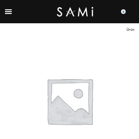
0
Ürün