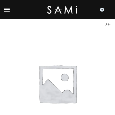
0
Ürün