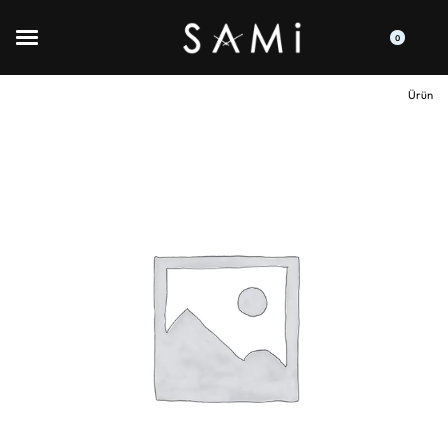
0
Ürün