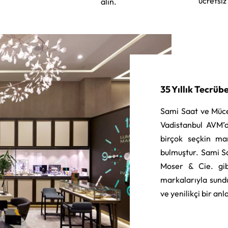
ücretsiz
alın.
35 Yıllık Tecrüb
Sami Saat ve Müce
Vadistanbul AVM’d
birçok seçkin ma
bulmuştur. Sami S
Moser & Cie. gib
markalarıyla sund
ve yenilikçi bir an