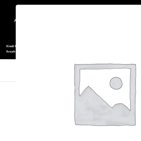
TARİHÇE
SAATOLOG
Kredi Kartı ile 12 aya varan taksitli alışveriş imkanı. Üstelik ilk 6 taksite %0 komisyon
fırsatı.
SAAT
SAAT AKSESUARLARI
TAKI V