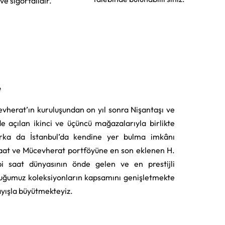
 ve sigortalıdır.
e
vherat’ın kuruluşundan on yıl sonra Nişantaşı ve
e açılan ikinci ve üçüncü mağazalarıyla birlikte
rka da İstanbul’da kendine yer bulma imkânı
aat ve Mücevherat portföyüne en son eklenen H.
i saat dünyasının önde gelen ve en prestijli
uğumuz koleksiyonların kapsamını genişletmekte
layışla büyütmekteyiz.