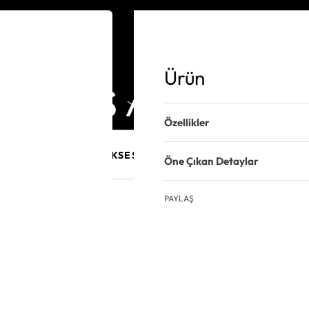
Ürün
Özellikler
E MÜCEVHER
PURO AKSESUARLARI
KALEM VE AKSESUAR
Öne Çıkan Detaylar
PAYLAŞ