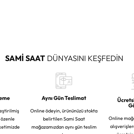
SAMİ SAAT
DÜNYASINI KEŞFEDİN
leme
Aynı Gün Teslimat
Ücrets
G
eştirilmiş
Online ödeyin, ürününüzü stokta
Online mağ
e özenle
belirtilen Sami Saat
alışverişle
ketimizde
mağazamızdan aynı gün teslim