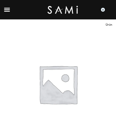
0
Ürün