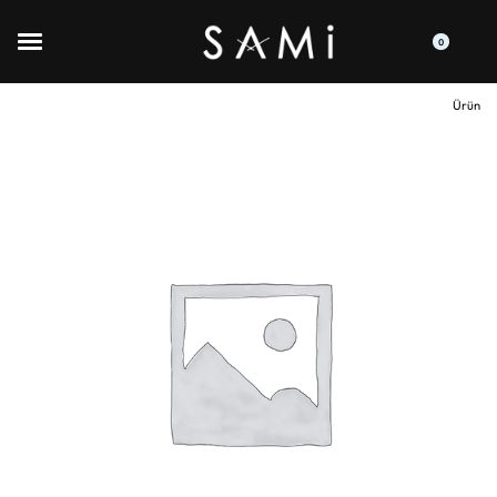
0
Ürün