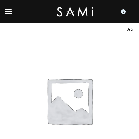
0
Ürün