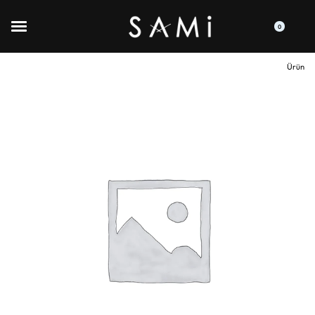
0
Ürün