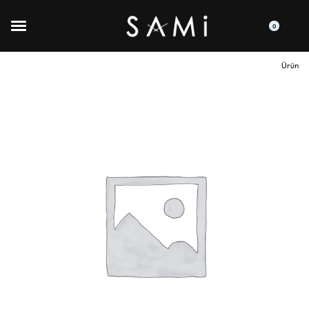
0
Ürün