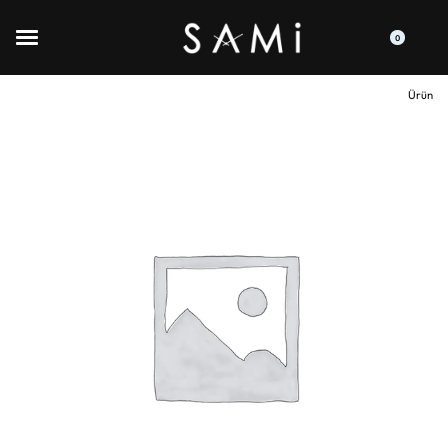
0
Ürün