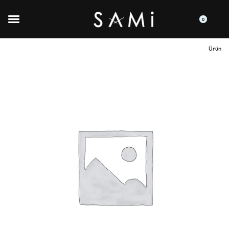
0
Ürün