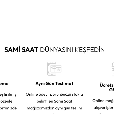
SAMİ SAAT
DÜNYASINI KEŞFEDİN
leme
Aynı Gün Teslimat
Ücrets
G
eştirilmiş
Online ödeyin, ürününüzü stokta
Online mağ
e özenle
belirtilen Sami Saat
alışverişle
ketimizde
mağazamızdan aynı gün teslim