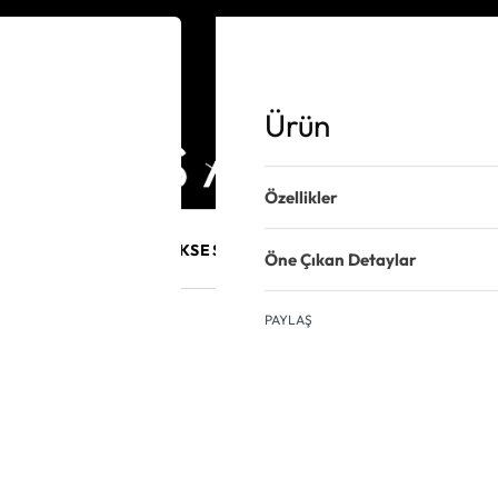
Ürün
Özellikler
E MÜCEVHER
PURO AKSESUARLARI
KALEM VE AKSESUAR
Öne Çıkan Detaylar
PAYLAŞ