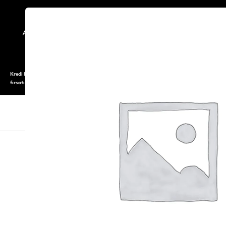
TARİHÇE
SAATOLOG
Kredi Kartı ile 12 aya varan taksitli alışveriş imkanı. Üstelik ilk 6 taksite %0 komisyon
fırsatı.
SAAT
SAAT AKSESUARLARI
TAKI V