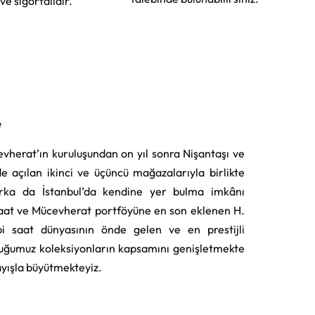
 ve sigortalıdır.
e
vherat’ın kuruluşundan on yıl sonra Nişantaşı ve
e açılan ikinci ve üçüncü mağazalarıyla birlikte
rka da İstanbul’da kendine yer bulma imkânı
aat ve Mücevherat portföyüne en son eklenen H.
i saat dünyasının önde gelen ve en prestijli
uğumuz koleksiyonların kapsamını genişletmekte
layışla büyütmekteyiz.