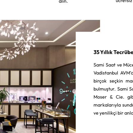
ücretsiz
alın.
35 Yıllık Tecrüb
Sami Saat ve Müce
Vadistanbul AVM’d
birçok seçkin ma
bulmuştur. Sami S
Moser & Cie. gib
markalarıyla sund
ve yenilikçi bir an