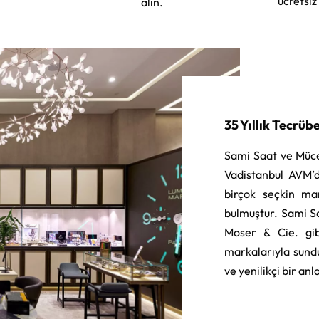
ücretsiz
alın.
35 Yıllık Tecrüb
Sami Saat ve Müce
Vadistanbul AVM’d
birçok seçkin ma
bulmuştur. Sami S
Moser & Cie. gib
markalarıyla sund
ve yenilikçi bir an