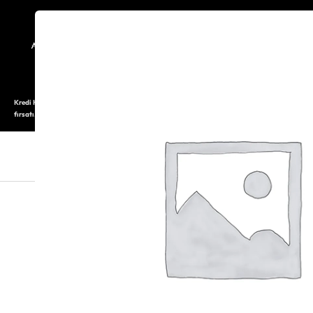
TARİHÇE
SAATOLOG
Kredi Kartı ile 12 aya varan taksitli alışveriş imkanı. Üstelik ilk 6 taksite %0 komisyon
fırsatı.
SAAT
SAAT AKSESUARLARI
TAKI V