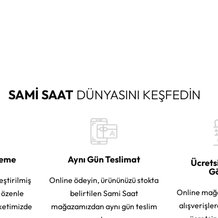
SAMİ SAAT
DÜNYASINI KEŞFEDİN
leme
Aynı Gün Teslimat
Ücrets
G
eştirilmiş
Online ödeyin, ürününüzü stokta
Online mağ
e özenle
belirtilen Sami Saat
alışverişle
ketimizde
mağazamızdan aynı gün teslim