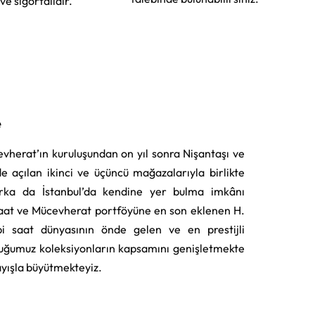
 ve sigortalıdır.
e
vherat’ın kuruluşundan on yıl sonra Nişantaşı ve
e açılan ikinci ve üçüncü mağazalarıyla birlikte
rka da İstanbul’da kendine yer bulma imkânı
aat ve Mücevherat portföyüne en son eklenen H.
i saat dünyasının önde gelen ve en prestijli
uğumuz koleksiyonların kapsamını genişletmekte
layışla büyütmekteyiz.