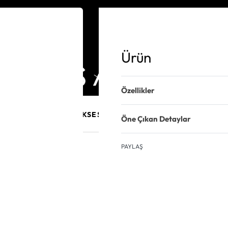
Ürün
Özellikler
E MÜCEVHER
PURO AKSESUARLARI
KALEM VE AKSESUAR
Öne Çıkan Detaylar
PAYLAŞ