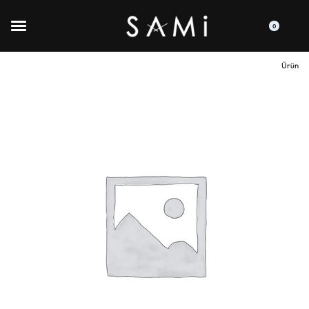
0
Ürün