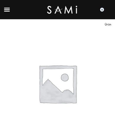
0
Ürün