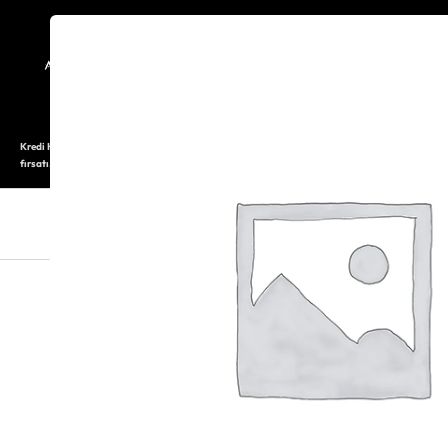
TARİHÇE
SAATOLOG
Kredi Kartı ile 12 aya varan taksitli alışveriş imkanı. Üstelik ilk 6 taksite %0 komisyon
fırsatı.
SAAT
SAAT AKSESUARLARI
TAKI V