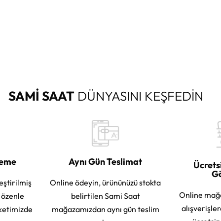
SAMİ SAAT
DÜNYASINI KEŞFEDİN
leme
Aynı Gün Teslimat
Ücrets
G
eştirilmiş
Online ödeyin, ürününüzü stokta
Online mağ
e özenle
belirtilen Sami Saat
alışverişle
ketimizde
mağazamızdan aynı gün teslim