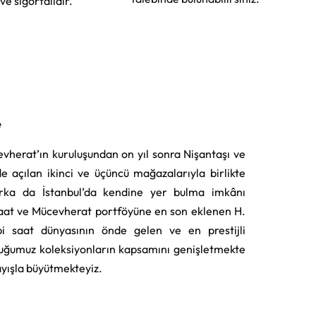
 ve sigortalıdır.
e
vherat’ın kuruluşundan on yıl sonra Nişantaşı ve
e açılan ikinci ve üçüncü mağazalarıyla birlikte
rka da İstanbul’da kendine yer bulma imkânı
aat ve Mücevherat portföyüne en son eklenen H.
i saat dünyasının önde gelen ve en prestijli
uğumuz koleksiyonların kapsamını genişletmekte
layışla büyütmekteyiz.