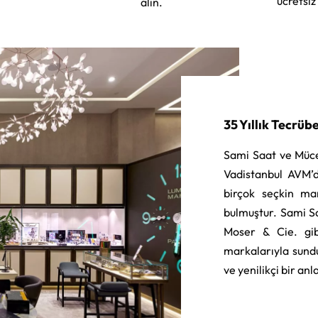
ücretsiz
alın.
35 Yıllık Tecrüb
Sami Saat ve Müce
Vadistanbul AVM’d
birçok seçkin ma
bulmuştur. Sami S
Moser & Cie. gib
markalarıyla sund
ve yenilikçi bir an