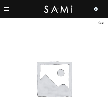
0
Ürün