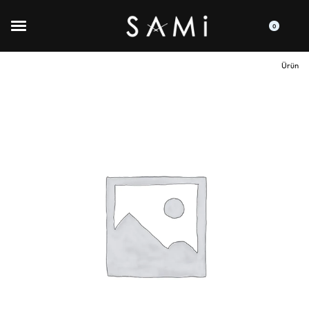
0
Ürün