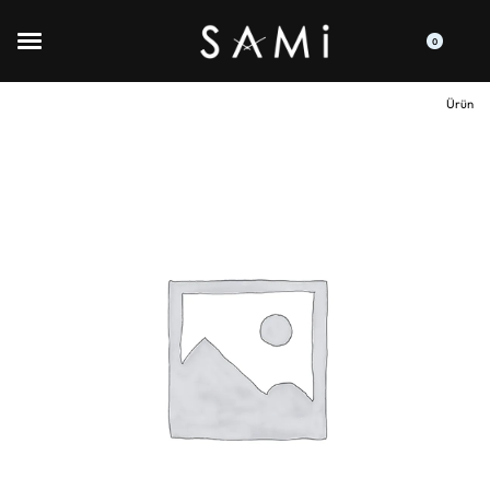
0
Ürün