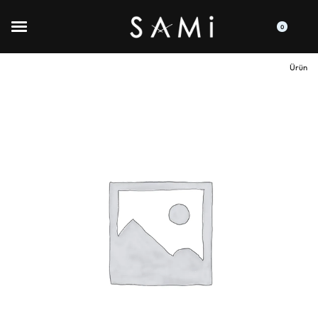
0
Ürün