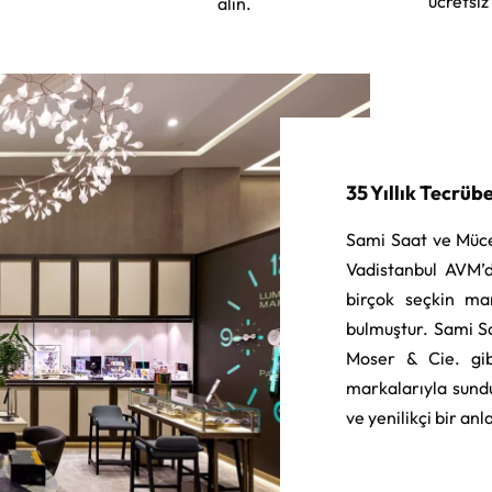
ücretsiz
alın.
35 Yıllık Tecrüb
Sami Saat ve Müce
Vadistanbul AVM’d
birçok seçkin ma
bulmuştur. Sami S
Moser & Cie. gib
markalarıyla sund
ve yenilikçi bir an