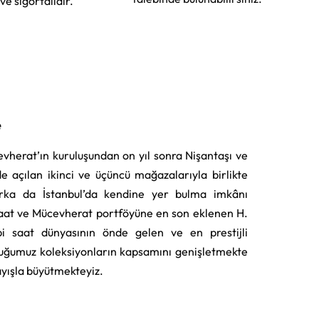
 ve sigortalıdır.
e
vherat’ın kuruluşundan on yıl sonra Nişantaşı ve
e açılan ikinci ve üçüncü mağazalarıyla birlikte
rka da İstanbul’da kendine yer bulma imkânı
aat ve Mücevherat portföyüne en son eklenen H.
i saat dünyasının önde gelen ve en prestijli
uğumuz koleksiyonların kapsamını genişletmekte
layışla büyütmekteyiz.