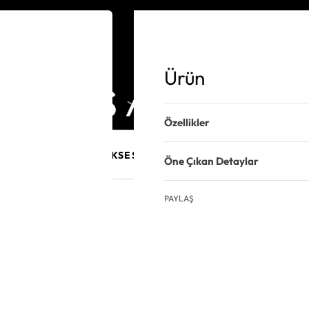
Ürün
Özellikler
E MÜCEVHER
PURO AKSESUARLARI
KALEM VE AKSESUAR
Öne Çıkan Detaylar
PAYLAŞ