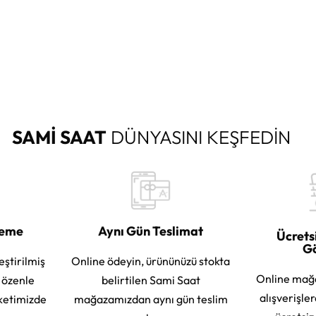
SAMİ SAAT
DÜNYASINI KEŞFEDİN
leme
Aynı Gün Teslimat
Ücrets
G
eştirilmiş
Online ödeyin, ürününüzü stokta
Online mağ
e özenle
belirtilen Sami Saat
alışverişle
ketimizde
mağazamızdan aynı gün teslim