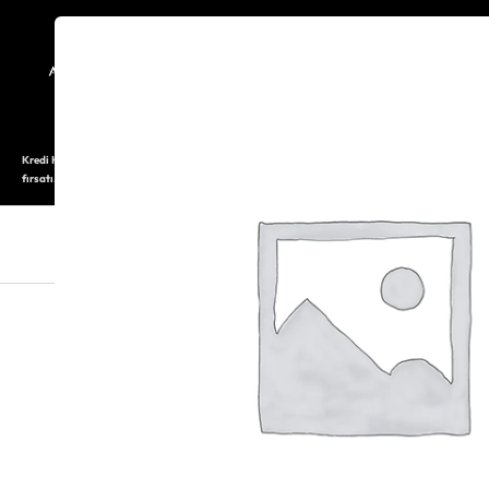
TARİHÇE
SAATOLOG
Kredi Kartı ile 12 aya varan taksitli alışveriş imkanı. Üstelik ilk 6 taksite %0 komisyon
fırsatı.
SAAT
SAAT AKSESUARLARI
TAKI V