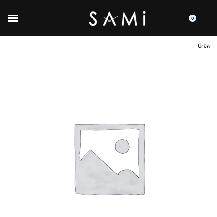
0
Ürün