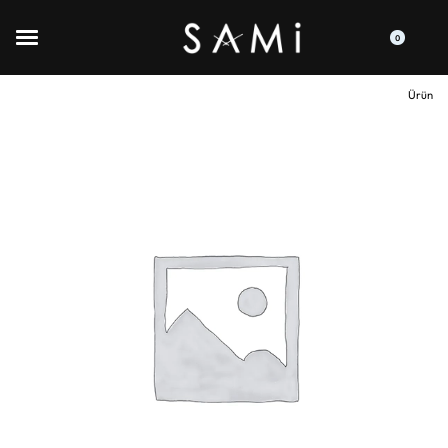
0
Ürün