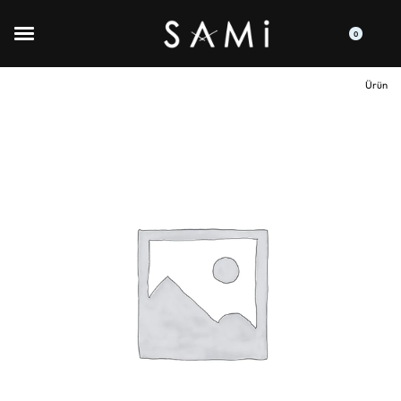
0
Ürün