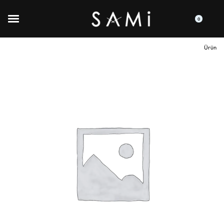
0
Ürün