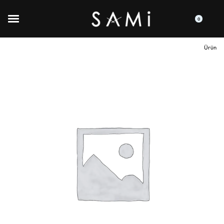
0
Ürün