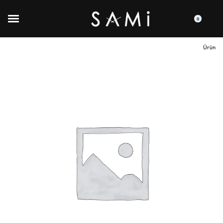
0
Ürün