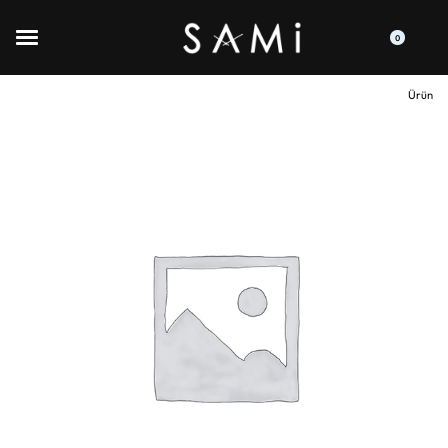
0
Ürün