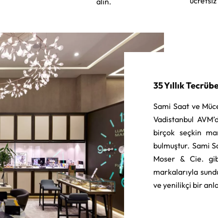
ücretsiz
alın.
35 Yıllık Tecrüb
Sami Saat ve Müce
Vadistanbul AVM’d
birçok seçkin ma
bulmuştur. Sami S
Moser & Cie. gib
markalarıyla sund
ve yenilikçi bir an