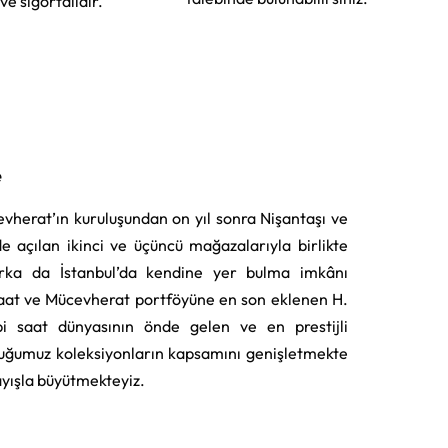
 ve sigortalıdır.
e
vherat’ın kuruluşundan on yıl sonra Nişantaşı ve
e açılan ikinci ve üçüncü mağazalarıyla birlikte
rka da İstanbul’da kendine yer bulma imkânı
aat ve Mücevherat portföyüne en son eklenen H.
i saat dünyasının önde gelen ve en prestijli
uğumuz koleksiyonların kapsamını genişletmekte
layışla büyütmekteyiz.