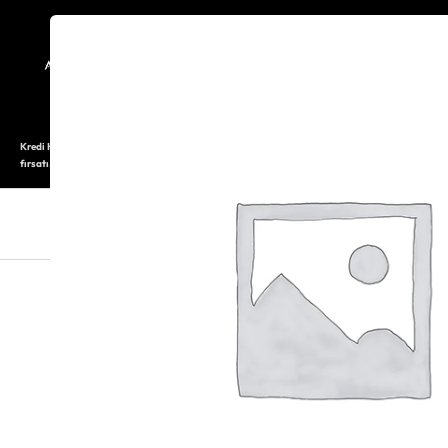
TARİHÇE
SAATOLOG
Kredi Kartı ile 12 aya varan taksitli alışveriş imkanı. Üstelik ilk 6 taksite %0 komisyon
fırsatı.
SAAT
SAAT AKSESUARLARI
TAKI V