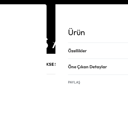
Ürün
Özellikler
E MÜCEVHER
PURO AKSESUARLARI
KALEM VE AKSESUAR
Öne Çıkan Detaylar
PAYLAŞ