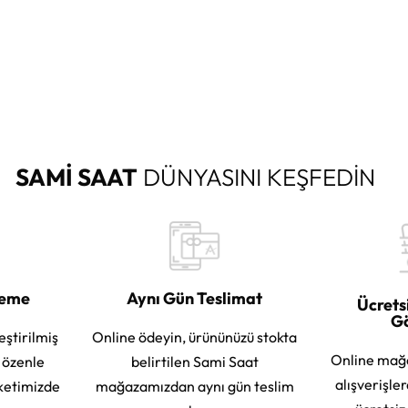
SAMİ SAAT
DÜNYASINI KEŞFEDİN
leme
Aynı Gün Teslimat
Ücrets
G
eştirilmiş
Online ödeyin, ürününüzü stokta
Online mağ
e özenle
belirtilen Sami Saat
alışverişle
ketimizde
mağazamızdan aynı gün teslim