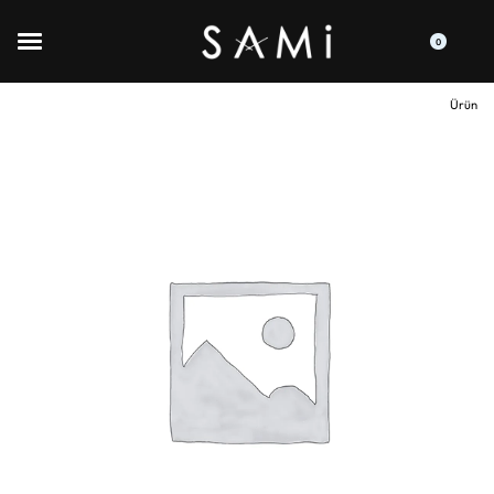
0
Ürün