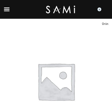
0
Ürün